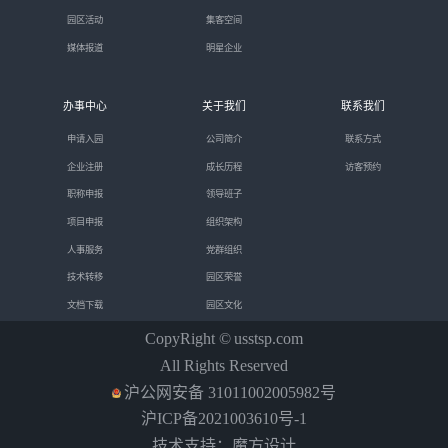
园区活动
集客空间
媒体报道
明星企业
办事中心
关于我们
联系我们
申请入园
公司简介
联系方式
企业注册
成长历程
访客预约
职称申报
领导班子
项目申报
组织架构
人事服务
党群组织
技术转移
园区荣誉
文档下载
园区文化
CopyRight ©
usstsp.com
All Rights Reserved
沪公网安备 31011002005982号
沪ICP备2021003610号-1
技术支持：魔方设计