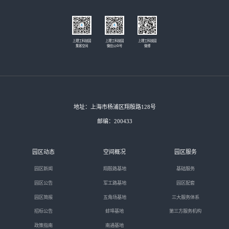
上理工科技园
上理工科技园
上理工科技园
集客空间
微信公众号
微博
地址：上海市杨浦区翔殷路128号
邮编：200433
园区动态
空间概况
园区服务
园区新闻
翔殷路基地
基础服务
园区公告
军工路基地
园区配套
园区简报
五角场基地
三大服务体系
招标公告
蚌埠基地
第三方服务机构
政策指南
南通基地