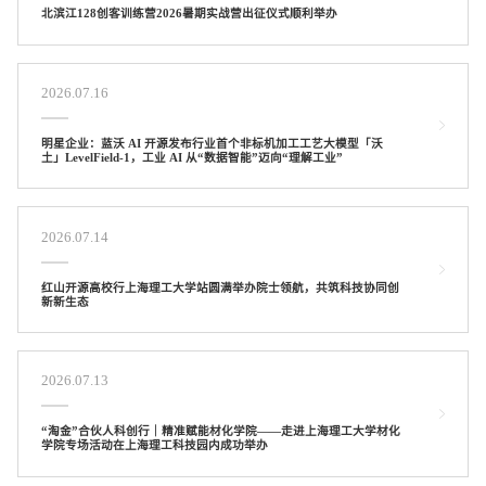
北滨江128创客训练营2026暑期实战营出征仪式顺利举办
2026.07.16
明星企业：蓝沃 AI 开源发布行业首个非标机加工工艺大模型「沃
土」LevelField-1，工业 AI 从“数据智能”迈向“理解工业”
2026.07.14
红山开源高校行上海理工大学站圆满举办院士领航，共筑科技协同创
新新生态
2026.07.13
“淘金”合伙人科创行｜精准赋能材化学院——走进上海理工大学材化
学院专场活动在上海理工科技园内成功举办