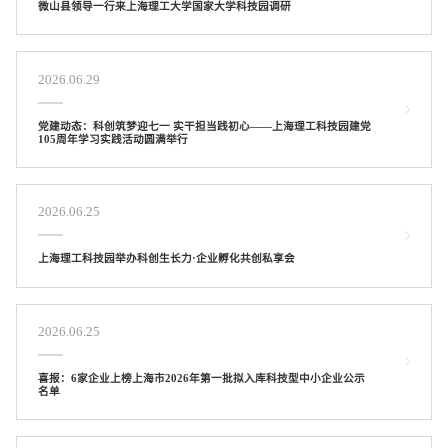
微山县领导一行来上海理工大学国家大学科技园调研
2026.06.29
党建动态：科创筑梦迎七一 实干担当践初心——上海理工科技园建党
105周年学习实践活动圆满举行
2026.06.25
上海理工科技园举办科创生长力·企业孵化共创私享会
2026.06.25
喜报：6家企业上榜上海市2026年第一批拟入库科技型中小企业公示
名单