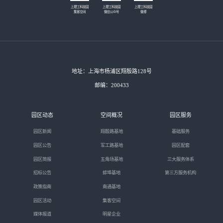
上理工科技园
上理工科技园
上理工科技园
集客空间
微信公众号
微博
地址：上海市杨浦区翔殷路128号
邮编：200433
园区动态
空间概况
园区服务
园区新闻
翔殷路基地
基础服务
园区公告
军工路基地
园区配套
园区简报
五角场基地
三大服务体系
招标公告
蚌埠基地
第三方服务机构
政策指南
南通基地
园区活动
集客空间
媒体报道
明星企业