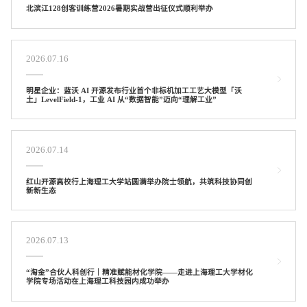
北滨江128创客训练营2026暑期实战营出征仪式顺利举办
2026.07.16
明星企业：蓝沃 AI 开源发布行业首个非标机加工工艺大模型「沃
土」LevelField-1，工业 AI 从“数据智能”迈向“理解工业”
2026.07.14
红山开源高校行上海理工大学站圆满举办院士领航，共筑科技协同创
新新生态
2026.07.13
“淘金”合伙人科创行｜精准赋能材化学院——走进上海理工大学材化
学院专场活动在上海理工科技园内成功举办