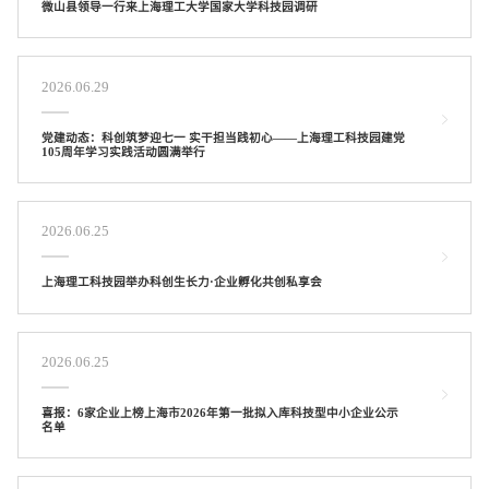
微山县领导一行来上海理工大学国家大学科技园调研
2026.06.29
党建动态：科创筑梦迎七一 实干担当践初心——上海理工科技园建党
105周年学习实践活动圆满举行
2026.06.25
上海理工科技园举办科创生长力·企业孵化共创私享会
2026.06.25
喜报：6家企业上榜上海市2026年第一批拟入库科技型中小企业公示
名单