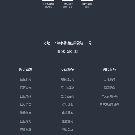
上理工科技园
上理工科技园
上理工科技园
集客空间
微信公众号
微博
地址：上海市杨浦区翔殷路128号
邮编：200433
园区动态
空间概况
园区服务
园区新闻
翔殷路基地
基础服务
园区公告
军工路基地
园区配套
园区简报
五角场基地
三大服务体系
招标公告
蚌埠基地
第三方服务机构
政策指南
南通基地
园区活动
集客空间
媒体报道
明星企业