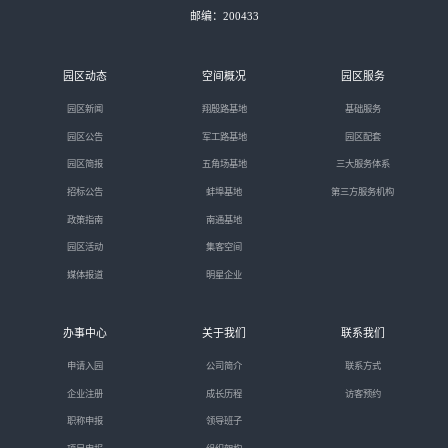
邮编：200433
园区动态
空间概况
园区服务
园区新闻
翔殷路基地
基础服务
园区公告
军工路基地
园区配套
园区简报
五角场基地
三大服务体系
招标公告
蚌埠基地
第三方服务机构
政策指南
南通基地
园区活动
集客空间
媒体报道
明星企业
办事中心
关于我们
联系我们
申请入园
公司简介
联系方式
企业注册
成长历程
访客预约
职称申报
领导班子