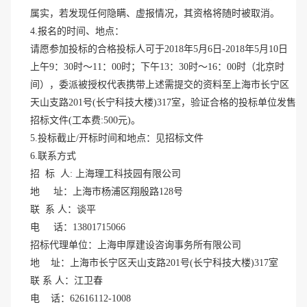
属实，若发现任何隐瞒、虚报情况，其资格将随时被取消。
4.报名的时间、地点：
请愿参加投标的合格投标人可于
2018年5月6
日
-2018年5月10
日
上午
9：30时～11：00时；下午13：30时～16：00时（北京时
间），委派被授权代表携带上述需提交的资料至上海市长宁区
天山支路201
号
(长宁科技大楼)317
室，验证合格的投标单位发售
招标文件
(工本费:500
元
)。
5.投标截止/开标时间和地点：见招标文件
6.联系方式
招
标 人: 上海理工科技园有限公司
地
址：上海市杨浦区翔殷路128号
联
系 人：谈平
电
话：13801715066
招标代理单位：上海申厚建设咨询事务所有限公司
地
址：上海市长宁区天山支路201
号
(长宁科技大楼)317室
联
系
人：江
卫春
电
话：62616112-1008