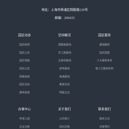
地址：上海市杨浦区翔殷路128号
邮编：200433
园区动态
空间概况
园区服务
园区新闻
翔殷路基地
基础服务
园区公告
军工路基地
园区配套
园区简报
五角场基地
三大服务体系
招标公告
蚌埠基地
第三方服务机构
政策指南
南通基地
园区活动
集客空间
媒体报道
明星企业
办事中心
关于我们
联系我们
申请入园
公司简介
联系方式
企业注册
成长历程
访客预约