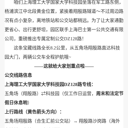
咱们上海理工大学国家大学科技园坐落在军工路东侧，
杨浦滨江中北段黄金位置，紧挨着翔殷路隧道～不过周边路
况有点小复杂，离地铁站和公交站都稍远。为了让大家通勤
更省心、出行更舒坦，园区联手上海巴士第一公共交通有限
公司，重磅推出专属定制公交DZ128路！
这条宝藏线路全长8.2公里，从五角场翔殷路直达科技
园大门，两辆公交车全程护航哦~
——这就给大家划重点啦——
公交线路信息
上海理工大学国家大学科技园DZ128路专线：
五角场（翔殷路）⇄科技园（仅工作日运营，
周末和法定节
假日休息哟
）
上行路线（黄色箭头方向）：
五角场翔殷路（合生汇前公交站）→ 翔殷路沙岗路（海外