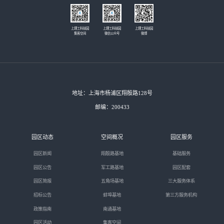
上理工科技园
上理工科技园
上理工科技园
集客空间
微信公众号
微博
地址：上海市杨浦区翔殷路128号
邮编：200433
园区动态
空间概况
园区服务
园区新闻
翔殷路基地
基础服务
园区公告
军工路基地
园区配套
园区简报
五角场基地
三大服务体系
招标公告
蚌埠基地
第三方服务机构
政策指南
南通基地
园区活动
集客空间