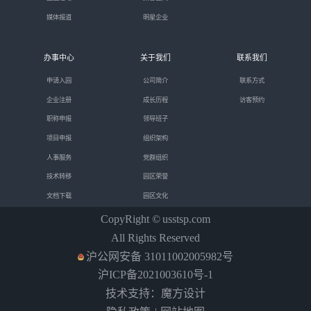
媒体报道
明星企业
办事中心
关于我们
联系我们
申请入园
公司简介
联系方式
企业注册
成长历程
访客预约
职称申报
领导班子
项目申报
组织架构
人事服务
党群组织
技术转移
园区荣誉
文档下载
园区文化
CopyRight ©
usstsp.com
All Rights Reserved
沪公网安备 31011002005982号
沪ICP备2021003610号-1
技术支持：魔方设计