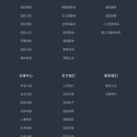
园区新闻
翔殷路基地
基础服务
园区公告
军工路基地
园区配套
园区简报
五角场基地
三大服务体系
招标公告
蚌埠基地
第三方服务机构
政策指南
南通基地
园区活动
集客空间
媒体报道
明星企业
办事中心
关于我们
联系我们
申请入园
公司简介
联系方式
企业注册
成长历程
访客预约
职称申报
领导班子
项目申报
组织架构
人事服务
党群组织
技术转移
园区荣誉
文档下载
园区文化