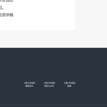
以及园区
司
。
务部供稿
上理工科技园
上理工科技园
上理工科技园
集客空间
微信公众号
微博