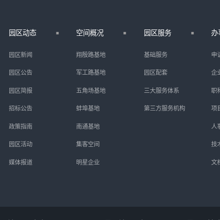
园区动态
空间概况
园区服务
办
园区新闻
翔殷路基地
基础服务
申
园区公告
军工路基地
园区配套
企
园区简报
五角场基地
三大服务体系
职
招标公告
蚌埠基地
第三方服务机构
项
政策指南
南通基地
人
园区活动
集客空间
技
媒体报道
明星企业
文