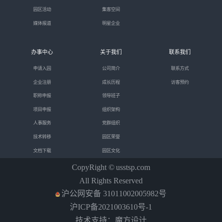
园区活动
集客空间
媒体报道
明星企业
办事中心
关于我们
联系我们
申请入园
公司简介
联系方式
企业注册
成长历程
访客预约
职称申报
领导班子
项目申报
组织架构
人事服务
党群组织
技术转移
园区荣誉
文档下载
园区文化
CopyRight ©
usstsp.com
All Rights Reserved
沪公网安备 31011002005982号
沪ICP备2021003610号-1
技术支持：魔方设计