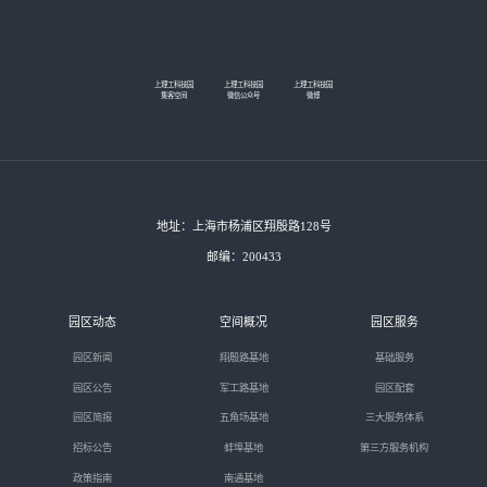
上理工科技园
上理工科技园
上理工科技园
集客空间
微信公众号
微博
地址：上海市杨浦区翔殷路128号
邮编：200433
园区动态
空间概况
园区服务
园区新闻
翔殷路基地
基础服务
园区公告
军工路基地
园区配套
园区简报
五角场基地
三大服务体系
招标公告
蚌埠基地
第三方服务机构
政策指南
南通基地