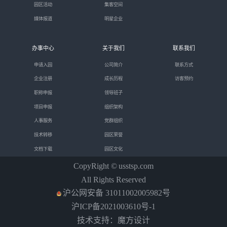
园区活动
集客空间
媒体报道
明星企业
办事中心
关于我们
联系我们
申请入园
公司简介
联系方式
企业注册
成长历程
访客预约
职称申报
领导班子
项目申报
组织架构
人事服务
党群组织
技术转移
园区荣誉
文档下载
园区文化
CopyRight ©
usstsp.com
All Rights Reserved
沪公网安备 31011002005982号
沪ICP备2021003610号-1
技术支持：魔方设计