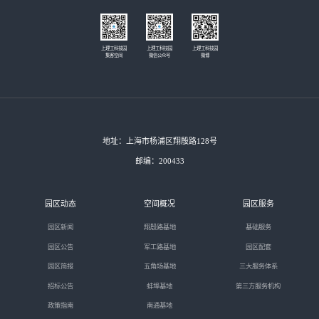
上理工科技园
上理工科技园
上理工科技园
集客空间
微信公众号
微博
地址：上海市杨浦区翔殷路128号
邮编：200433
园区动态
空间概况
园区服务
园区新闻
翔殷路基地
基础服务
园区公告
军工路基地
园区配套
园区简报
五角场基地
三大服务体系
招标公告
蚌埠基地
第三方服务机构
政策指南
南通基地