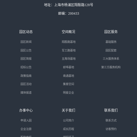
地址：上海市杨浦区翔殷路128号
邮编：200433
园区动态
空间概况
园区服务
园区新闻
翔殷路基地
基础服务
园区公告
军工路基地
园区配套
园区简报
五角场基地
三大服务体系
招标公告
蚌埠基地
第三方服务机构
政策指南
南通基地
园区活动
集客空间
媒体报道
明星企业
办事中心
关于我们
联系我们
申请入园
公司简介
联系方式
企业注册
成长历程
访客预约