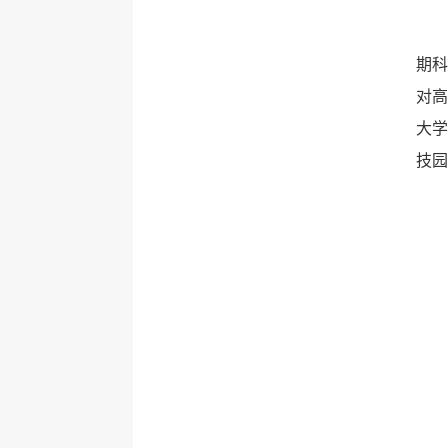
期科
对高
大学
技园