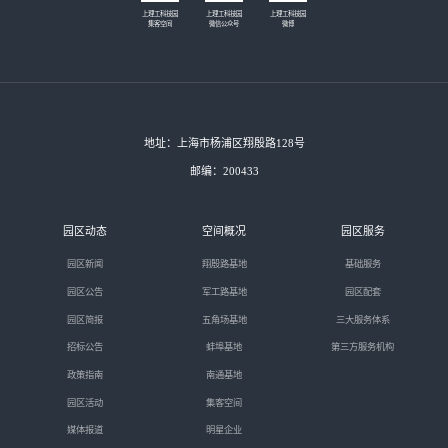
上理工科技园
上理工科技园
上理工科技园
集客空间
微信公众号
微博
地址：上海市杨浦区翔殷路128号
邮编：200433
园区动态
空间概况
园区服务
园区新闻
翔殷路基地
基础服务
园区公告
军工路基地
园区配套
园区简报
五角场基地
三大服务体系
招标公告
蚌埠基地
第三方服务机构
政策指南
南通基地
园区活动
集客空间
媒体报道
明星企业