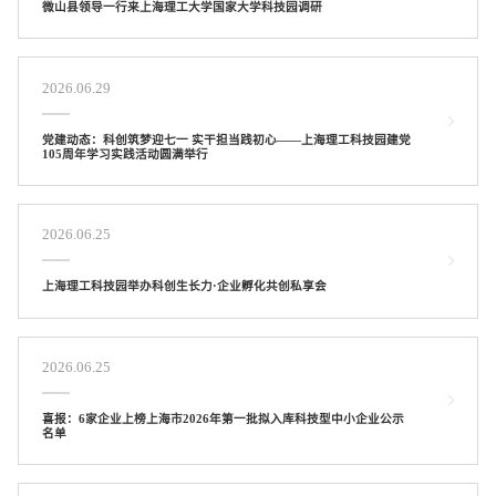
微山县领导一行来上海理工大学国家大学科技园调研
2026.06.29
党建动态：科创筑梦迎七一 实干担当践初心——上海理工科技园建党
105周年学习实践活动圆满举行
2026.06.25
上海理工科技园举办科创生长力·企业孵化共创私享会
2026.06.25
喜报：6家企业上榜上海市2026年第一批拟入库科技型中小企业公示
名单