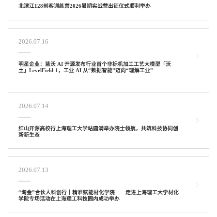
北滨江128创客训练营2026暑期实战营出征仪式顺利举办
2026.07.16
明星企业：蓝沃 AI 开源发布行业首个非标机加工工艺大模型「沃
土」LevelField-1，工业 AI 从“数据智能”迈向“理解工业”
2026.07.14
红山开源高校行上海理工大学站圆满举办院士领航，共筑科技协同创
新新生态
2026.07.13
“淘金”合伙人科创行｜精准赋能材化学院——走进上海理工大学材化
学院专场活动在上海理工科技园内成功举办